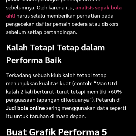
sebelumnya. Oleh karena itu,
analisis sepak bola
ahli
harus selalu memberikan perhatian pada
pengecekan daftar pemain cedera atau diskors
sebelum setiap pertandingan.
Kalah Tetapi Tetap dalam
Performa Baik
Terkadang sebuah klub kalah tetapi tetap
menunjukkan kualitas kuat (contoh: “Man Utd
kalah 2 kali berturut-turut tetapi memiliki >60%
penguasaan lapangan di keduanya”). Petaruh di
Judi bola online
sering menggunakan data seperti
itu untuk taruhan di masa depan.
Buat Grafik Performa 5