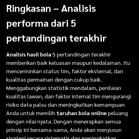
Ringkasan – Analisis
performa dari 5
pertandingan terakhir
Analisis hasil bola
5 pertandingan terakhir
memberikan baik keluasan maupun kedalaman. Itu
mencerminkan status tim, faktor eksternal, dan
kualitas permainan dengan cukup baik.
Menggabungkan statistik mendalam, penilaian
kualitas lawan, dan faktor internal tim mengurangi
risiko data palsu dan meningkatkan kemampuan
Anda untuk memilih
taruhan bola online
peluang
dengan nilai nyata. Dengan menerapkan semua
prinsip ini bersama-sama, Anda akan menyusun
strategi secara sistematis dan meningkatkan