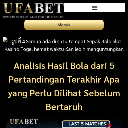
ke
konten
Masuk
Analisis Hasil Bola dari 5
Pertandingan Terakhir Apa
yang Perlu Dilihat Sebelum
Bertaruh