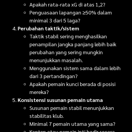
Apakah rata-rata xG di atas 1,2?
Penguasaan lapangan ≥50% dalam
minimal 3 dari 5 laga?
Perubahan taktik/sistem
Taktik stabil sering menghasilkan
penampilan jangka panjang lebih baik
perubahan yang sering mungkin
menunjukkan masalah.
Menggunakan sistem sama dalam lebih
dari 3 pertandingan?
Apakah pemain kunci berada di posisi
mereka?
Konsistensi susunan pemain utama
Susunan pemain stabil menunjukkan
stabilitas klub.
Minimal 7 pemain utama yang sama?
Kapten atau pemain inti hadir secara