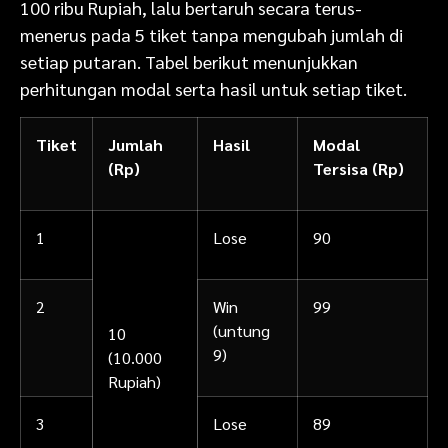
100 ribu Rupiah, lalu bertaruh secara terus-
menerus pada 5 tiket tanpa mengubah jumlah di
setiap putaran. Tabel berikut menunjukkan
perhitungan modal serta hasil untuk setiap tiket.
Tiket
Jumlah
Hasil
Modal
(Rp)
Tersisa (Rp)
1
Lose
90
2
Win
99
(untung
10
9)
(10.000
Rupiah)
3
Lose
89