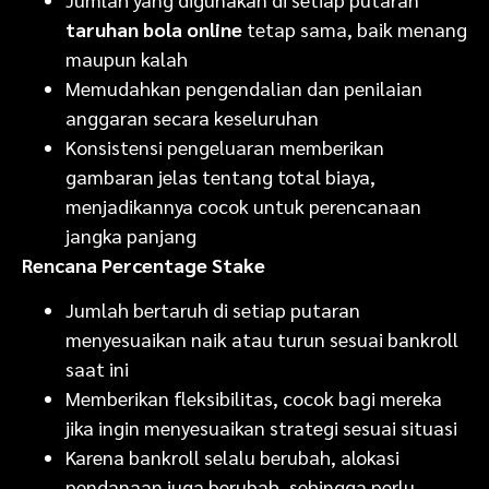
taruhan bola online
tetap sama, baik menang
maupun kalah
Memudahkan pengendalian dan penilaian
anggaran secara keseluruhan
Konsistensi pengeluaran memberikan
gambaran jelas tentang total biaya,
menjadikannya cocok untuk perencanaan
jangka panjang
Rencana Percentage Stake
Jumlah bertaruh di setiap putaran
menyesuaikan naik atau turun sesuai bankroll
saat ini
Memberikan fleksibilitas, cocok bagi mereka
jika ingin menyesuaikan strategi sesuai situasi
Karena bankroll selalu berubah, alokasi
pendanaan juga berubah, sehingga perlu