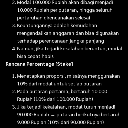
Modal 100.000 Rupiah akan dibagi menjadi
10.000 Rupiah per putaran, hingga seluruh
pertaruhan direncanakan selesai
Keuntungannya adalah kemudahan
mengendalikan anggaran dan bisa digunakan
terhadap perencanaan jangka panjang
Namun, jika terjadi kekalahan beruntun, modal
bisa cepat habis
Rencana Percentage [Stake]
Menetapkan proporsi, misalnya menggunakan
10% dari modal untuk setiap putaran
Pada putaran pertama, bertaruh 10.000
Rupiah (10% dari 100.000 Rupiah)
Jika terjadi kekalahan, modal turun menjadi
90.000 Rupiah → putaran berikutnya bertaruh
9.000 Rupiah (10% dari 90.000 Rupiah)