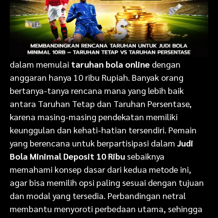
dalam memulai
taruhan bola online
dengan
anggaran hanya 10 ribu Rupiah. Banyak orang
bertanya-tanya rencana mana yang lebih baik
antara Taruhan Tetap dan Taruhan Persentase,
karena masing-masing pendekatan memiliki
keunggulan dan kehati-hatian tersendiri. Pemain
yang berencana untuk berpartisipasi dalam
Judi
Bola Minimal Deposit 10 Ribu
sebaiknya
memahami konsep dasar dari kedua metode ini,
agar bisa memilih opsi paling sesuai dengan tujuan
dan modal yang tersedia. Perbandingan netral
membantu menyoroti perbedaan utama, sehingga