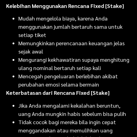
Kelebihan Menggunakan Rencana Fixed [Stake]
Mudah mengelola biaya, karena Anda
menggunakan jumlah bertaruh sama untuk
setiap tiket
Memungkinkan perencanaan keuangan jelas
sejak awal
Mengurangi kekhawatiran supaya menghitung
ulang nominal bertaruh setiap kali
Mencegah pengeluaran berlebihan akibat
perubahan emosi selama bermain
Keterbatasan dari Rencana Fixed [Stake]
Jika Anda mengalami kekalahan beruntun,
uang Anda mungkin habis sebelum bisa pulih
Tidak cocok bagi mereka bila ingin cepat
menggandakan atau memulihkan uang