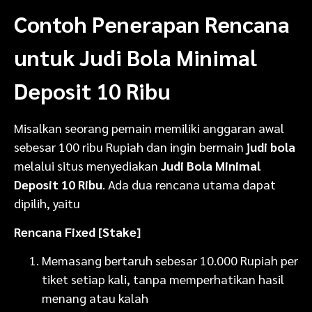
Contoh Penerapan Rencana
untuk
Judi Bola Minimal
Deposit 10 Ribu
Misalkan seorang pemain memiliki anggaran awal
sebesar 100 ribu Rupiah dan ingin bermain
judi bola
melalui situs menyediakan
Judi Bola Minimal
Deposit 10 Ribu
. Ada dua rencana utama dapat
dipilih, yaitu
Rencana Fixed [Stake]
Memasang bertaruh sebesar 10.000 Rupiah per
tiket setiap kali, tanpa memperhatikan hasil
menang atau kalah