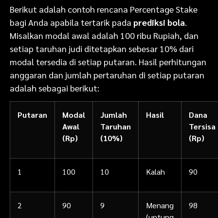
Berikut adalah contoh rencana Percentage Stake
bagi Anda apabila tertarik pada
prediksi bola
.
Misalkan modal awal adalah 100 ribu Rupiah, dan
setiap taruhan judi ditetapkan sebesar 10% dari
modal tersedia di setiap putaran. Hasil perhitungan
anggaran dan jumlah pertaruhan di setiap putaran
adalah sebagai berikut:
Putaran
Modal
Jumlah
Hasil
Dana
Awal
Taruhan
Tersisa
(Rp)
(10%)
(Rp)
1
100
10
Kalah
90
2
90
9
Menang
98
(untung