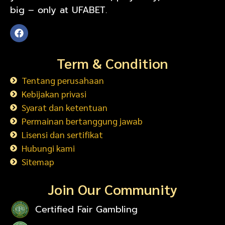
big – only at UFABET.
Term & Condition
Tentang perusahaan
Kebijakan privasi
Syarat dan ketentuan
Permainan bertanggung jawab
Lisensi dan sertifikat
Hubungi kami
Sitemap
Join Our Community
Certified Fair Gambling